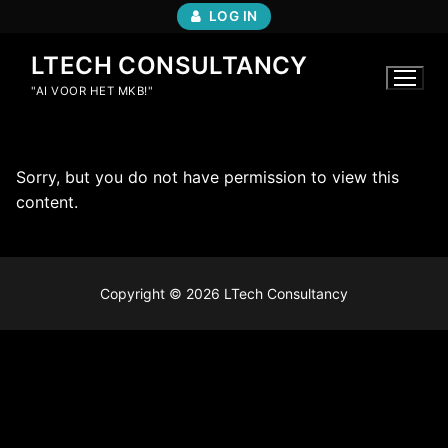
Ga
LOG IN
naar
de
LTECH CONSULTANCY
inhoud
"AI VOOR HET MKB!"
Sorry, but you do not have permission to view this
content.
Copyright © 2026 LTech Consultancy