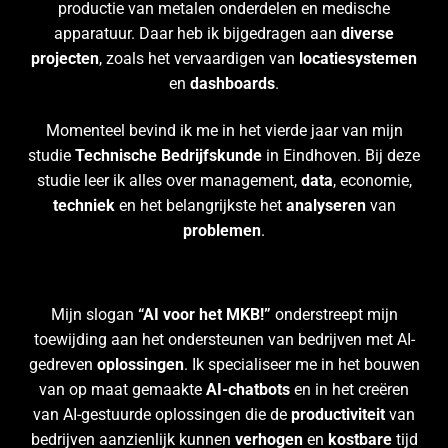
productie van metalen onderdelen en medische
apparatuur. Daar heb ik bijgedragen aan
diverse
projecten
, zoals het vervaardigen van
locatiesystemen
en
dashboards
.
Momenteel bevind ik me in het vierde jaar van mijn
studie
Technische Bedrijfskunde
in Eindhoven. Bij deze
studie leer ik alles over management,
data
, economie,
techniek
en het belangrijkste het
analyseren
van
problemen
.
Mijn slogan
“AI voor het MKB!”
onderstreept mijn
toewijding aan het ondersteunen van bedrijven met AI-
gedreven
oplossingen
. Ik specialiseer me in het bouwen
van op maat gemaakte
AI-chatbots
en in het creëren
van AI-gestuurde oplossingen die de
productiviteit
van
bedrijven aanzienlijk kunnen
verhogen
en
kostbare
tijd