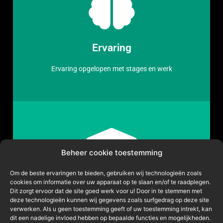
Opleiding
Bachelor Technische Bedrijskunde | Fontys
Ervaring
Hogeschool | 2021-2025
Ervaring opgelopen met stages en werk
Ervaring
Beheer cookie toestemming
Data Analist VDL Konings | Logistieke
verbetering UPS Healthcare | Verbeterplan
Om de beste ervaringen te bieden, gebruiken wij technologieën zoals
cookies om informatie over uw apparaat op te slaan en/of te raadplegen.
Projecten
VDL Fibertech | Verbetertraject HATO
Dit zorgt ervoor dat de site goed werk voor u! Door in te stemmen met
Agricultural Lighting
deze technologieën kunnen wij gegevens zoals surfgedrag op deze site
Projecten gedaan als LTech Consultancy
verwerken. Als u geen toestemming geeft of uw toestemming intrekt, kan
dit een nadelige invloed hebben op bepaalde functies en mogelijkheden.