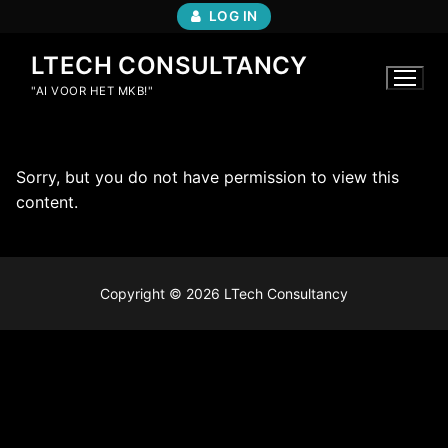
Ga
LOG IN
naar
de
LTECH CONSULTANCY
inhoud
"AI VOOR HET MKB!"
Sorry, but you do not have permission to view this
content.
Copyright © 2026 LTech Consultancy