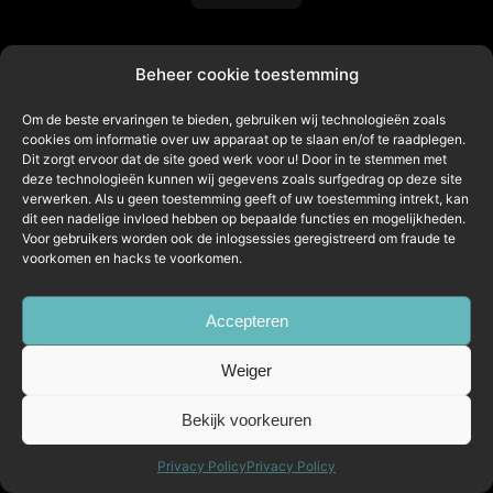
Beheer cookie toestemming
Deze berekening is op basis van 3% extra melkgift. De berekening is
slechts een schatting, neem voor een concrete berekening en
lichtplan contact met HATO op!
Om de beste ervaringen te bieden, gebruiken wij technologieën zoals
cookies om informatie over uw apparaat op te slaan en/of te raadplegen.
Dit zorgt ervoor dat de site goed werk voor u! Door in te stemmen met
deze technologieën kunnen wij gegevens zoals surfgedrag op deze site
verwerken. Als u geen toestemming geeft of uw toestemming intrekt, kan
dit een nadelige invloed hebben op bepaalde functies en mogelijkheden.
Copyright © 2026 LTech Consultancy
Voor gebruikers worden ook de inlogsessies geregistreerd om fraude te
voorkomen en hacks te voorkomen.
Accepteren
Weiger
Bekijk voorkeuren
Privacy Policy
Privacy Policy