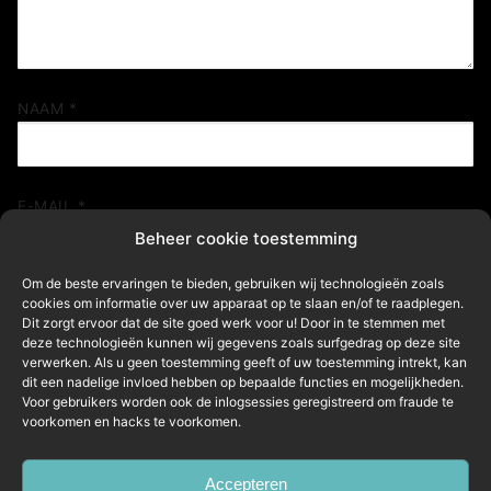
NAAM
*
E-MAIL
*
Beheer cookie toestemming
Om de beste ervaringen te bieden, gebruiken wij technologieën zoals
cookies om informatie over uw apparaat op te slaan en/of te raadplegen.
SITE
Dit zorgt ervoor dat de site goed werk voor u! Door in te stemmen met
deze technologieën kunnen wij gegevens zoals surfgedrag op deze site
verwerken. Als u geen toestemming geeft of uw toestemming intrekt, kan
dit een nadelige invloed hebben op bepaalde functies en mogelijkheden.
Mijn naam, e-mail en site in deze browser opslaan
Voor gebruikers worden ook de inlogsessies geregistreerd om fraude te
voorkomen en hacks te voorkomen.
voor de volgende keer wanneer ik een reactie plaats.
Accepteren