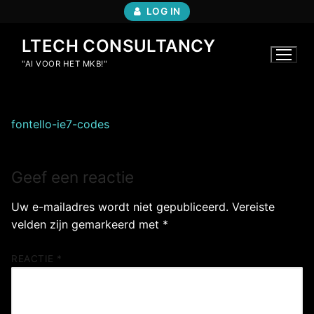
Ga
LOG IN
naar
de
LTECH CONSULTANCY
inhoud
"AI VOOR HET MKB!"
fontello-ie7-codes
Geef een reactie
Uw e-mailadres wordt niet gepubliceerd.
Vereiste
velden zijn gemarkeerd met
*
REACTIE
*