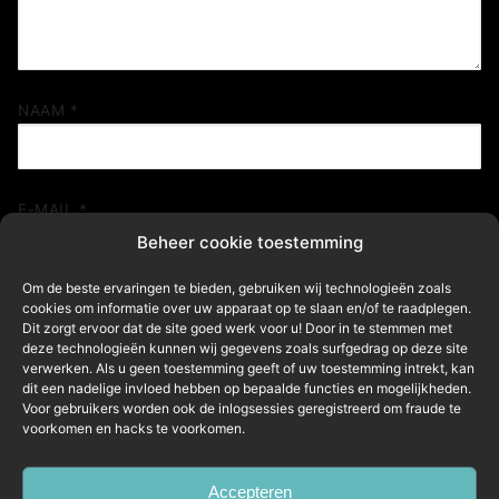
NAAM
*
E-MAIL
*
Beheer cookie toestemming
Om de beste ervaringen te bieden, gebruiken wij technologieën zoals
cookies om informatie over uw apparaat op te slaan en/of te raadplegen.
SITE
Dit zorgt ervoor dat de site goed werk voor u! Door in te stemmen met
deze technologieën kunnen wij gegevens zoals surfgedrag op deze site
verwerken. Als u geen toestemming geeft of uw toestemming intrekt, kan
dit een nadelige invloed hebben op bepaalde functies en mogelijkheden.
Mijn naam, e-mail en site in deze browser opslaan
Voor gebruikers worden ook de inlogsessies geregistreerd om fraude te
voorkomen en hacks te voorkomen.
voor de volgende keer wanneer ik een reactie plaats.
Accepteren