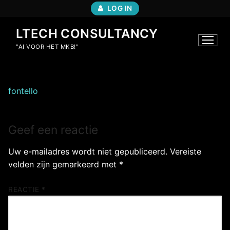
Ga
LOG IN
naar
de
LTECH CONSULTANCY
inhoud
"AI VOOR HET MKB!"
fontello
Geef een reactie
Uw e-mailadres wordt niet gepubliceerd.
Vereiste
velden zijn gemarkeerd met
*
REACTIE
*