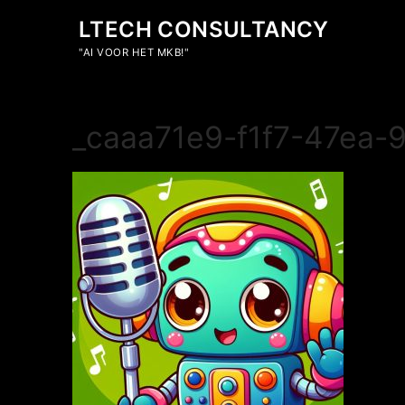
Ga
LTECH CONSULTANCY
naar
de
"AI VOOR HET MKB!"
inhoud
_caaa71e9-f1f7-47ea-