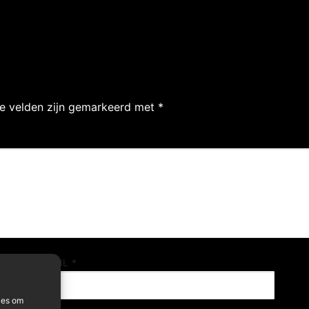
te velden zijn gemarkeerd met
*
E-MAIL
*
ies om