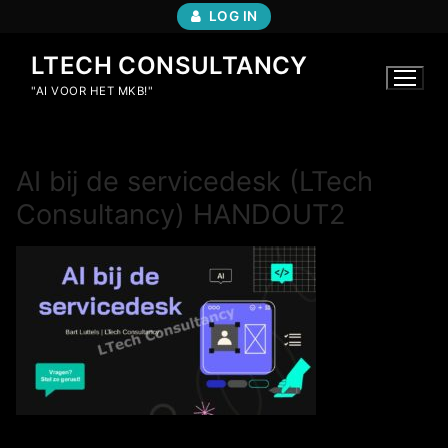
Ga
LOG IN
naar
de
LTECH CONSULTANCY
inhoud
"AI VOOR HET MKB!"
AI bij de servicedesk (LTech
Consultancy) HANDOUT2