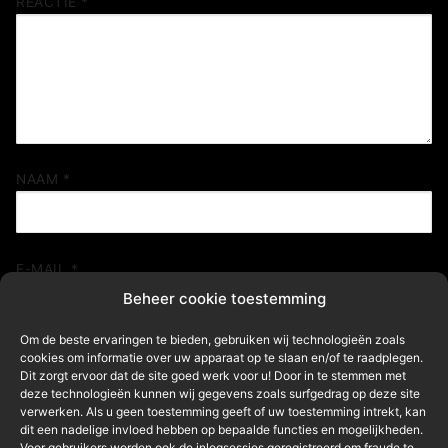
REACTIE
*
NAAM
*
E-MAIL
*
Beheer cookie toestemming
Om de beste ervaringen te bieden, gebruiken wij technologieën zoals
SITE
cookies om informatie over uw apparaat op te slaan en/of te raadplegen.
Dit zorgt ervoor dat de site goed werk voor u! Door in te stemmen met
deze technologieën kunnen wij gegevens zoals surfgedrag op deze site
verwerken. Als u geen toestemming geeft of uw toestemming intrekt, kan
dit een nadelige invloed hebben op bepaalde functies en mogelijkheden.
Mijn naam, e-mail en site in deze browser opslaan
Voor gebruikers worden ook de inlogsessies geregistreerd om fraude te