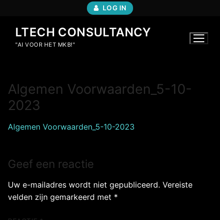
Ga
LOG IN
naar
de
LTECH CONSULTANCY
inhoud
"AI VOOR HET MKB!"
Algemen Voorwaarden_5-10-
2023
Algemen Voorwaarden_5-10-2023
Geef een reactie
Uw e-mailadres wordt niet gepubliceerd.
Vereiste
velden zijn gemarkeerd met
*