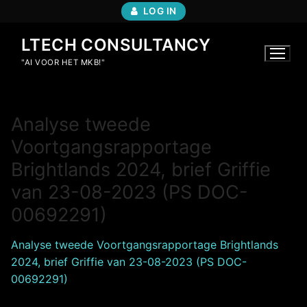
Ga
LOG IN
naar
de
LTECH CONSULTANCY
inhoud
"AI VOOR HET MKB!"
Analyse tweede
Voortgangsrapportage
Brightlands 2024, brief Griffie
van 23-08-2023 (PS DOC-
00692291)
Analyse tweede Voortgangsrapportage Brightlands
2024, brief Griffie van 23-08-2023 (PS DOC-
00692291)