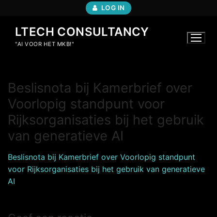
Ga
LOG IN
naar
de
LTECH CONSULTANCY
inhoud
"AI VOOR HET MKB!"
Beslisnota bij Kamerbrief over
Voorlopig standpunt voor
Rijksorganisaties bij het gebruik
van generatieve AI
Beslisnota bij Kamerbrief over Voorlopig standpunt
voor Rijksorganisaties bij het gebruik van generatieve
AI