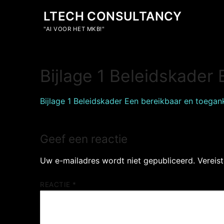
Ga
LTECH CONSULTANCY
naar
de
"AI VOOR HET MKB!"
inhoud
Bijlage 1 Beleidskader
Bijlage 1 Beleidskader Een bereikbaar en toegan
Geef een reactie
Uw e-mailadres wordt niet gepubliceerd.
Vereis
REACTIE
*