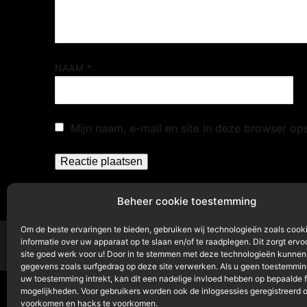
NAAM
*
Mijn naam, e-mail en site in deze browser op
Beheer cookie toestemming
Om de beste ervaringen te bieden, gebruiken wij technologieën zoals cook
informatie over uw apparaat op te slaan en/of te raadplegen. Dit zorgt ervo
site goed werk voor u! Door in te stemmen met deze technologieën kunnen
gegevens zoals surfgedrag op deze site verwerken. Als u geen toestemming
uw toestemming intrekt, kan dit een nadelige invloed hebben op bepaalde 
mogelijkheden. Voor gebruikers worden ook de inlogsessies geregistreerd 
voorkomen en hacks te voorkomen.