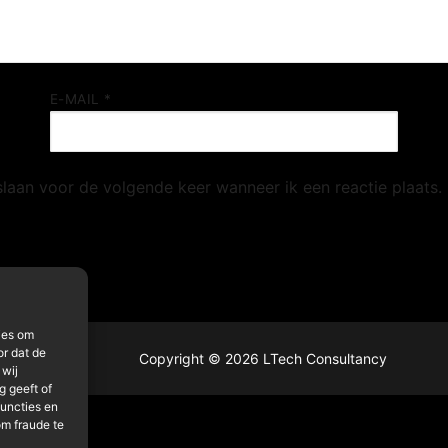
E-MAIL
*
slaan voor de volgende keer wanneer ik een reactie plaats.
ies om
or dat de
Copyright © 2026 LTech Consultancy
 wij
 geeft of
functies en
om fraude te