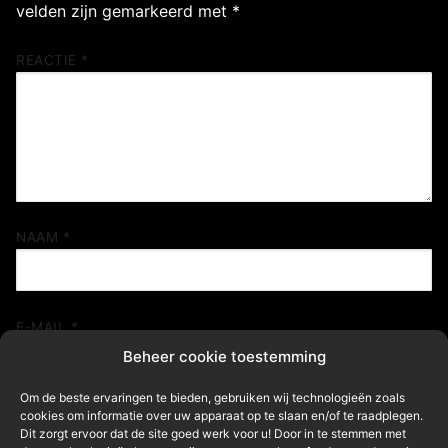
velden zijn gemarkeerd met
*
REACTIE
*
NAAM
*
E-MAIL
*
Beheer cookie toestemming
Om de beste ervaringen te bieden, gebruiken wij technologieën zoals
SITE
cookies om informatie over uw apparaat op te slaan en/of te raadplegen.
Dit zorgt ervoor dat de site goed werk voor u! Door in te stemmen met