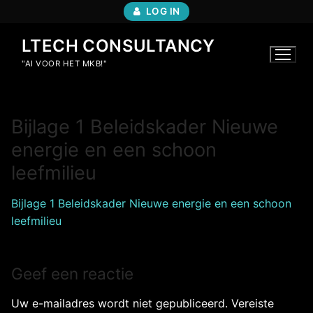
Ga
LOG IN
naar
de
LTECH CONSULTANCY
inhoud
"AI VOOR HET MKB!"
Bijlage 1 Beleidskader Nieuwe
energie en een schoon
leefmilieu
Bijlage 1 Beleidskader Nieuwe energie en een schoon
leefmilieu
Geef een reactie
Uw e-mailadres wordt niet gepubliceerd.
Vereiste