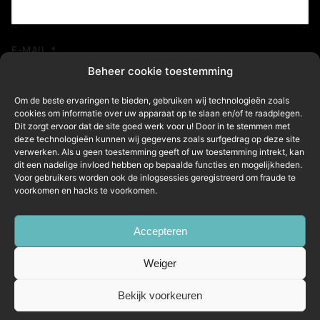
E-MAIL
*
Beheer cookie toestemming
Om de beste ervaringen te bieden, gebruiken wij technologieën zoals
SITE
cookies om informatie over uw apparaat op te slaan en/of te raadplegen.
Dit zorgt ervoor dat de site goed werk voor u! Door in te stemmen met
deze technologieën kunnen wij gegevens zoals surfgedrag op deze site
verwerken. Als u geen toestemming geeft of uw toestemming intrekt, kan
dit een nadelige invloed hebben op bepaalde functies en mogelijkheden.
Mijn naam, e-mail en site in deze browser opslaan
Voor gebruikers worden ook de inlogsessies geregistreerd om fraude te
voorkomen en hacks te voorkomen.
voor de volgende keer wanneer ik een reactie plaats.
Accepteren
Weiger
Bekijk voorkeuren
Copyright © 2026 LTech Consultancy