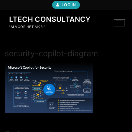
Ga
LOG IN
naar
de
LTECH CONSULTANCY
inhoud
"AI VOOR HET MKB!"
security-copilot-diagram