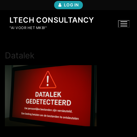
Ga
LOG IN
naar
de
LTECH CONSULTANCY
inhoud
"AI VOOR HET MKB!"
Datalek