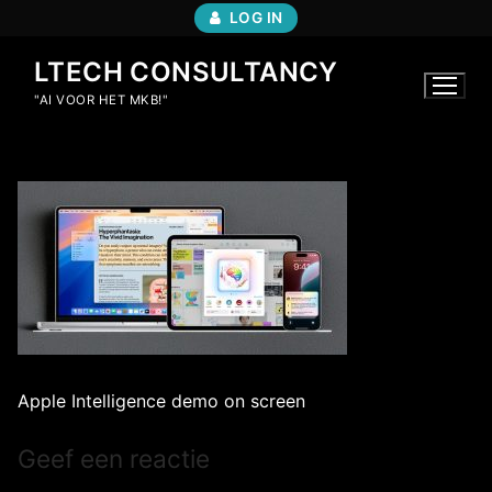
Ga
LOG IN
naar
de
LTECH CONSULTANCY
inhoud
"AI VOOR HET MKB!"
Apple Intelligence demo on screen
Geef een reactie