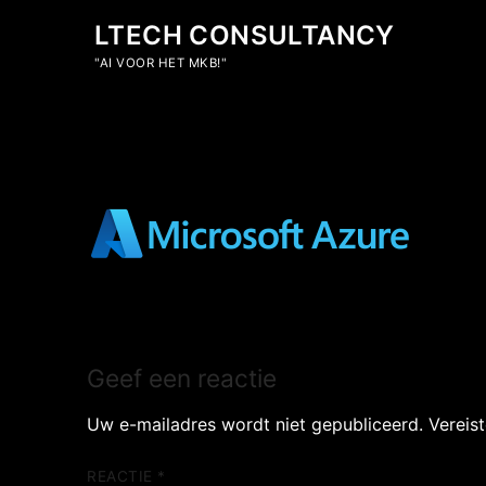
Ga
LTECH CONSULTANCY
naar
de
"AI VOOR HET MKB!"
inhoud
Geef een reactie
Uw e-mailadres wordt niet gepubliceerd.
Vereis
REACTIE
*