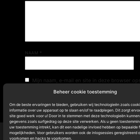
NAAM
*
Mijn naam, e-mail en site in deze browser op
Beheer cookie toestemming
Om de beste ervaringen te bieden, gebruiken wij technologieën zoals cook
informatie over uw apparaat op te slaan en/of te raadplegen. Dit zorgt ervo
site goed werk voor u! Door in te stemmen met deze technologieën kunnen
gegevens zoals surfgedrag op deze site verwerken. Als u geen toestemming
uw toestemming intrekt, kan dit een nadelige invloed hebben op bepaalde 
mogelijkheden. Voor gebruikers worden ook de inlogsessies geregistreerd 
voorkomen en hacks te voorkomen.