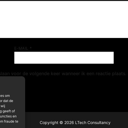
E-MAIL
*
slaan voor de volgende keer wanneer ik een reactie plaats.
ies om
or dat de
 wij
 geeft of
functies en
om fraude te
Copyright © 2026 LTech Consultancy