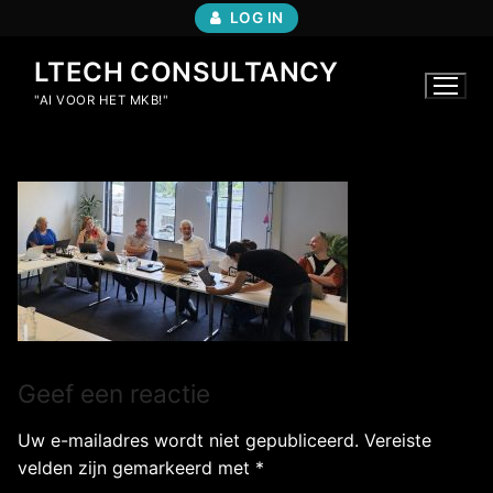
Ga
LOG IN
naar
de
LTECH CONSULTANCY
inhoud
"AI VOOR HET MKB!"
Geef een reactie
Uw e-mailadres wordt niet gepubliceerd.
Vereiste
velden zijn gemarkeerd met
*