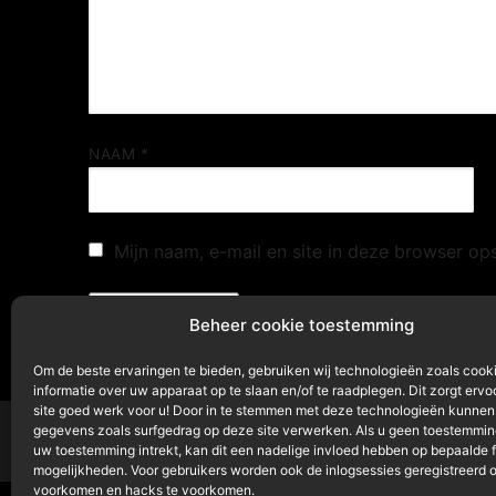
NAAM
*
Mijn naam, e-mail en site in deze browser op
Beheer cookie toestemming
Om de beste ervaringen te bieden, gebruiken wij technologieën zoals cook
informatie over uw apparaat op te slaan en/of te raadplegen. Dit zorgt ervo
site goed werk voor u! Door in te stemmen met deze technologieën kunnen
gegevens zoals surfgedrag op deze site verwerken. Als u geen toestemming
uw toestemming intrekt, kan dit een nadelige invloed hebben op bepaalde 
mogelijkheden. Voor gebruikers worden ook de inlogsessies geregistreerd 
voorkomen en hacks te voorkomen.