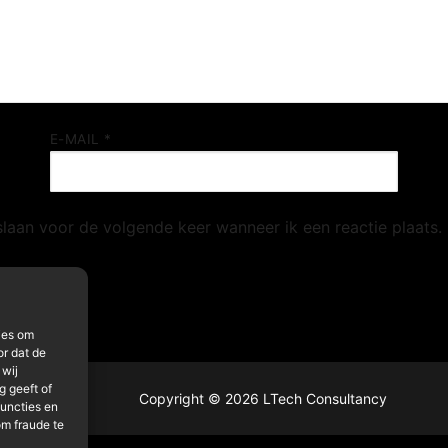
E-MAIL
*
slaan voor de volgende keer wanneer ik een reactie plaats.
ies om
or dat de
 wij
 geeft of
Copyright © 2026 LTech Consultancy
functies en
om fraude te