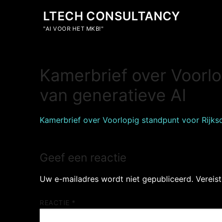
Ga
LTECH CONSULTANCY
naar
de
"AI VOOR HET MKB!"
inhoud
Kamerbrief over Voorlop
van generatieve AI
Kamerbrief over Voorlopig standpunt voor Rijkso
Geef een reactie
Uw e-mailadres wordt niet gepubliceerd.
Vereis
REACTIE
*