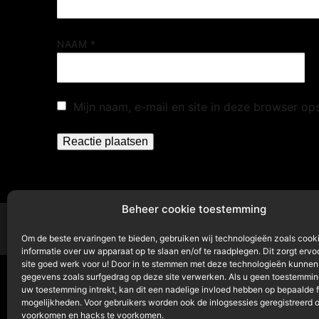
NAAM
*
Mijn naam, e-mail en site in deze browser op
Beheer cookie toestemming
Om de beste ervaringen te bieden, gebruiken wij technologieën zoals cook
informatie over uw apparaat op te slaan en/of te raadplegen. Dit zorgt ervo
site goed werk voor u! Door in te stemmen met deze technologieën kunnen
gegevens zoals surfgedrag op deze site verwerken. Als u geen toestemming
uw toestemming intrekt, kan dit een nadelige invloed hebben op bepaalde 
mogelijkheden. Voor gebruikers worden ook de inlogsessies geregistreerd 
voorkomen en hacks te voorkomen.