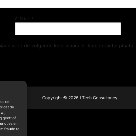
E-MAIL
*
slaan voor de volgende keer wanneer ik een reactie plaats.
Copyright © 2026 LTech Consultancy
ies om
or dat de
 wij
 geeft of
functies en
om fraude te