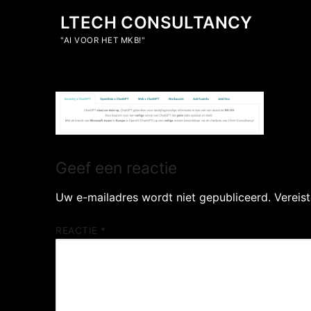
Ga
LTECH CONSULTANCY
naar
de
"AI VOOR HET MKB!"
inhoud
Geef een reactie
Uw e-mailadres wordt niet gepubliceerd.
Vereis
REACTIE
*