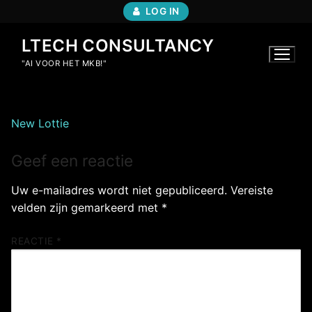
Ga
LOG IN
naar
de
LTECH CONSULTANCY
inhoud
"AI VOOR HET MKB!"
New Lottie
Geef een reactie
Uw e-mailadres wordt niet gepubliceerd.
Vereiste
velden zijn gemarkeerd met
*
REACTIE
*