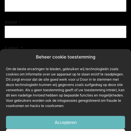
NAAM
*
E-MAIL
*
Beheer cookie toestemming
Om de beste ervaringen te bieden, gebruiken wij technologieën zoals
cookies om informatie over uw apparaat op te slaan en/of te raadplegen.
SITE
Dit zorgt ervoor dat de site goed werk voor u! Door in te stemmen met
deze technologieën kunnen wij gegevens zoals surfgedrag op deze site
verwerken. Als u geen toestemming geeft of uw toestemming intrekt, kan
dit een nadelige invloed hebben op bepaalde functies en mogelijkheden.
Mijn naam, e-mail en site in deze browser opslaan
Voor gebruikers worden ook de inlogsessies geregistreerd om fraude te
voorkomen en hacks te voorkomen.
voor de volgende keer wanneer ik een reactie plaats.
Accepteren