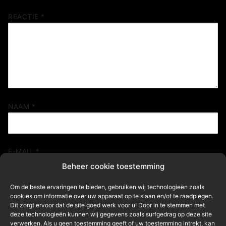
REACTIE
*
NAAM
*
E-MAIL
*
Beheer cookie toestemming
Om de beste ervaringen te bieden, gebruiken wij technologieën zoals
cookies om informatie over uw apparaat op te slaan en/of te raadplegen.
SITE
Dit zorgt ervoor dat de site goed werk voor u! Door in te stemmen met
deze technologieën kunnen wij gegevens zoals surfgedrag op deze site
verwerken. Als u geen toestemming geeft of uw toestemming intrekt, kan