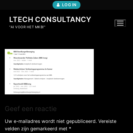
Ga
LOG IN
naar
de
LTECH CONSULTANCY
inhoud
"AI VOOR HET MKB!"
Geef een reactie
Uw e-mailadres wordt niet gepubliceerd.
Vereiste
velden zijn gemarkeerd met
*