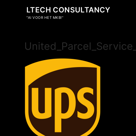
Ga
LTECH CONSULTANCY
naar
de
"AI VOOR HET MKB!"
inhoud
United_Parcel_Service