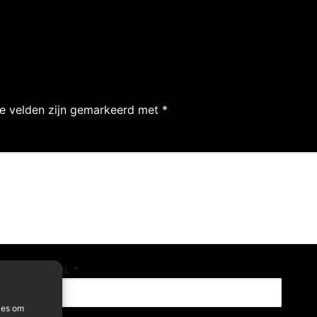
te velden zijn gemarkeerd met
*
E-MAIL
*
ies om