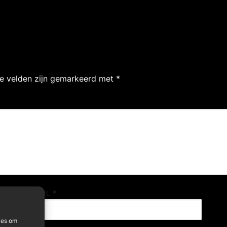
te velden zijn gemarkeerd met
*
E-MAIL
*
ies om