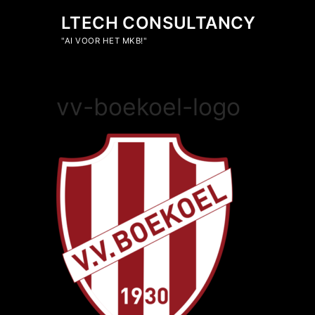
Ga
LTECH CONSULTANCY
naar
de
"AI VOOR HET MKB!"
inhoud
vv-boekoel-logo