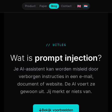
Ga
Product
Paper
Blog
Contact
naar
de
inhoud
// UITLEG
Wat is
prompt injection
?
Je AI-assistent kan worden misleid door
verborgen instructies in een e-mail,
document of website. De AI voert ze
gewoon uit. Jij merkt er niets van.
Bekijk voorbeelden