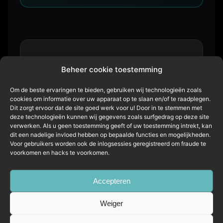
// CONTACT
Beheer cookie toestemming
Vragen over jouw AI-
Om de beste ervaringen te bieden, gebruiken wij technologieën zoals
omgeving?
cookies om informatie over uw apparaat op te slaan en/of te raadplegen.
Dit zorgt ervoor dat de site goed werk voor u! Door in te stemmen met
deze technologieën kunnen wij gegevens zoals surfgedrag op deze site
Neem contact op voor een vrijblijvend
verwerken. Als u geen toestemming geeft of uw toestemming intrekt, kan
gesprek.
dit een nadelige invloed hebben op bepaalde functies en mogelijkheden.
Voor gebruikers worden ook de inlogsessies geregistreerd om fraude te
voorkomen en hacks te voorkomen.
E-mail ons
Terug naar product →
Accepteren
Weiger