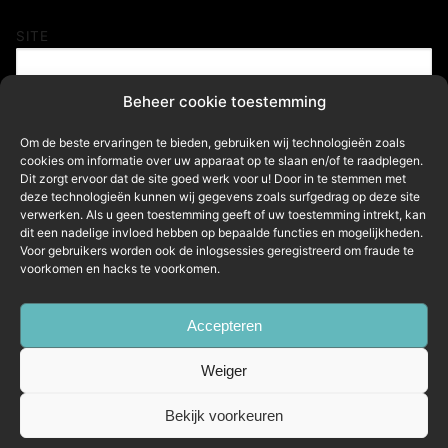
SITE
Beheer cookie toestemming
Mijn naam, e-mail en site in deze browser opslaan
Om de beste ervaringen te bieden, gebruiken wij technologieën zoals
voor de volgende keer wanneer ik een reactie plaats.
cookies om informatie over uw apparaat op te slaan en/of te raadplegen.
Dit zorgt ervoor dat de site goed werk voor u! Door in te stemmen met
deze technologieën kunnen wij gegevens zoals surfgedrag op deze site
verwerken. Als u geen toestemming geeft of uw toestemming intrekt, kan
dit een nadelige invloed hebben op bepaalde functies en mogelijkheden.
Voor gebruikers worden ook de inlogsessies geregistreerd om fraude te
voorkomen en hacks te voorkomen.
Copyright © 2026 LTech Consultancy
Accepteren
Weiger
Bekijk voorkeuren