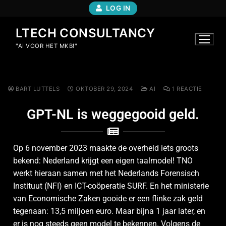
LOG IN
LTECH CONSULTANCY
"AI VOOR HET MKB!"
BART LUTTELS
OKTOBER 29, 2024
AI
1 REACTIE
GPT-NL is weggegooid geld.
Op 6 november 2023 maakte de overheid iets groots
bekend: Nederland krijgt een eigen taalmodel! TNO
werkt hieraan samen met het Nederlands Forensisch
Instituut (NFI) en ICT-coöperatie SURF. En het ministerie
van Economische Zaken gooide er een flinke zak geld
tegenaan: 13,5 miljoen euro. Maar bijna 1 jaar later, en
er is nog steeds geen model te bekennen. Volgens de