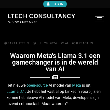
LOG IN
LTECH CONSULTANCY
"AI VOOR HET MKB!"
BART LUTTELS
JULI 29, 2024
AI
0 REACTIES
Waarom Meta's Llama 3.1 een
gamechanger is in de wereld
van AI
Het nieuwe
open-source
AI model van
Meta
is uit:
LLama 3.1.
Je hebt het vast al op LinkedIn voorbij zien
komen het nieuwe AI model van Meta, developers zijn
razend enthousiast. Maar waarom?