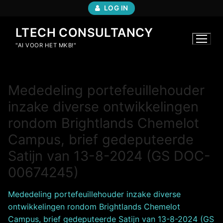
Ga
LOG IN
naar
de
LTECH CONSULTANCY
inhoud
"AI VOOR HET MKB!"
Mededeling portefeuillehouder
inzake diverse ontwikkelingen
rondom Brightlands Chemelot
Campus, brief gedeputeerde
Satijn van 13-8-2024 (GS DOC-
00674245)
Mededeling portefeuillehouder inzake diverse
ontwikkelingen rondom Brightlands Chemelot
Campus, brief gedeputeerde Satijn van 13-8-2024 (GS